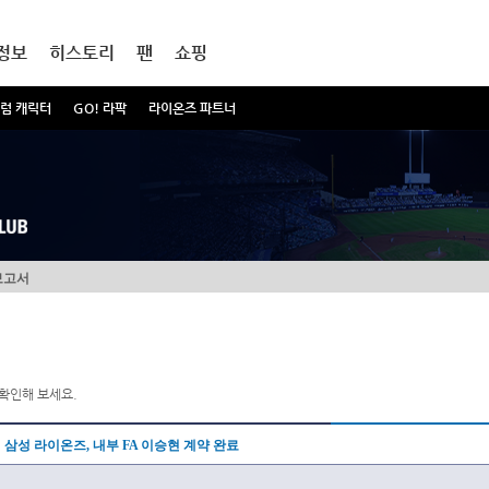
정보
히스토리
팬
쇼핑
럼 캐릭터
GO! 라팍
라이온즈 파트너
보고서
확인해 보세요.
삼성 라이온즈, 내부 FA 이승현 계약 완료