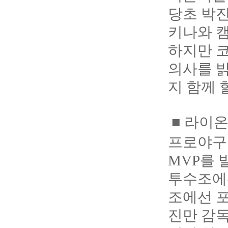
당초 박진
키나와 
하지만 코
의사를 밝
지 함께 
■ 라이온
프로야구
MVP를 
투수조에선
조에선 포
진만 감독