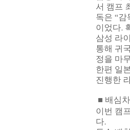
서 캠프 
독은 “감
이었다. 
삼성 라이
통해 귀국
정을 마무
한편 일
진행한 라
■ 배심
이번 캠프
다.