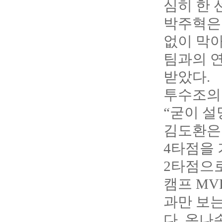
심히 한 
박주혁은
없이 막아
팀과의 
받았다.
투수조의 
“굳이 설
김도환은 
4타점을 
2타점으
캠프 MV
과만 보는
다. 온나