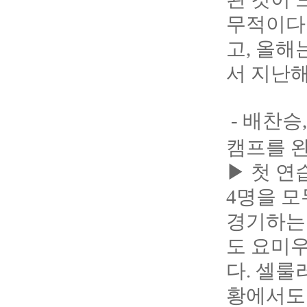
무적이다.
고, 올해
서 지난해
- 배찬승
캠프를 
▶ 첫 연
4명을 모
경기하는 
도 요미
다. 셀룰
황에서도 