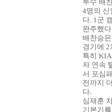
투수 배찬
4명의 신
다. 1군
완주했다
배찬승은 
경기에 2
특히 KI
자 연속 
서 포심패
전까지 더
다.
심재훈 차
기본기를