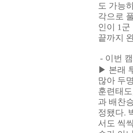
도 가능하
각으로 풀
인이 1군
끝까지 완
- 이번 
▶ 본래 
많아 두명
훈련태도,
과 배찬승
정됐다. 
서도 씩씩