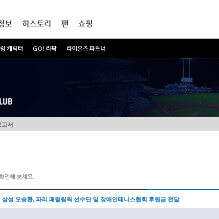
정보
히스토리
팬
쇼핑
럼 캐릭터
GO! 라팍
라이온즈 파트너
보고서
확인해 보세요.
삼성 오승환, 파리 패럴림픽 선수단 및 장애인테니스협회 후원금 전달