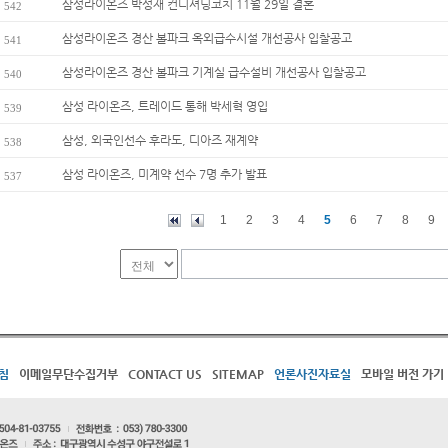
삼성라이온즈 박성재 컨디셔닝코치 11월 29일 결혼
542
삼성라이온즈 경산 볼파크 옥외급수시설 개선공사 입찰공고
541
삼성라이온즈 경산 볼파크 기계실 급수설비 개선공사 입찰공고
540
삼성 라이온즈, 트레이드 통해 박세혁 영입
539
삼성, 외국인선수 후라도, 디아즈 재계약
538
삼성 라이온즈, 미계약 선수 7명 추가 발표
537
1
2
3
4
5
6
7
8
9
침
이메일무단수집거부
CONTACT US
SITEMAP
언론사진자료실
모바일 버전 가기