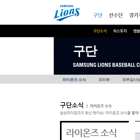
본문내용 바로가기
메인메뉴 바로가기
구단
선수단
경기
구단소식
히스토리
엠블
구단
라이온즈 소식
프리뷰
외부감사
구단소식
|
라이온즈 소식
삼성라이온즈의 최신 핫이슈! 라이온즈 소식을 통해 
라이온즈 소식