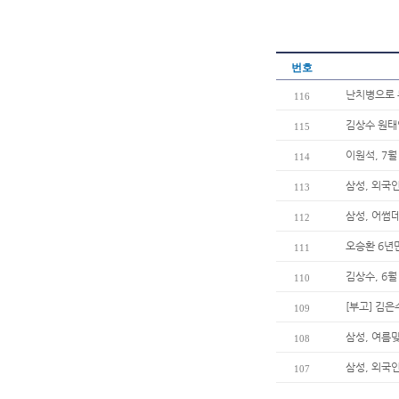
번호
난치병으로 
116
김상수 원태
115
이원석, 7월
114
삼성, 외국
113
삼성, 어썸
112
오승환 6년
111
김상수, 6월
110
[부고] 김
109
삼성, 여름
108
삼성, 외국
107