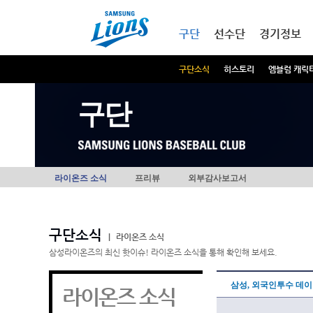
본문내용 바로가기
메인메뉴 바로가기
구단
선수단
경기정보
구단소식
히스토리
엠블럼 캐릭
구단
라이온즈 소식
프리뷰
외부감사보고서
구단소식
|
라이온즈 소식
삼성라이온즈의 최신 핫이슈! 라이온즈 소식을 통해 확인해 보세요.
삼성, 외국인투수 데
라이온즈 소식