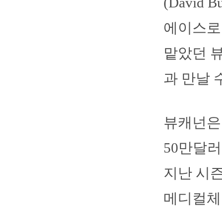
(David
에이스로
맡았던 뷰
과 만날 
뷰캐넌은 
50만달러
지난 시즌
메디컬체