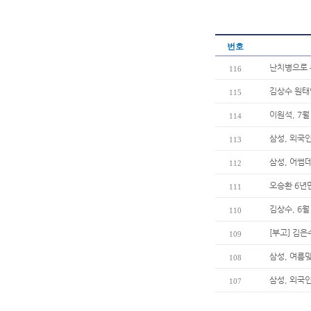
번호
난치병으로 
116
김상수 원태
115
이원석, 7월
114
삼성, 외국
113
삼성, 어썸
112
오승환 6년
111
김상수, 6월
110
[부고] 김
109
삼성, 여름
108
삼성, 외국
107