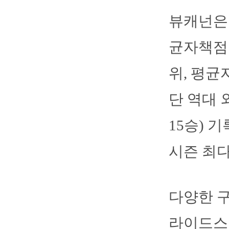
뷰캐넌은 
균자책점 
위, 평균
단 역대 
15승) 
시즌 최다
다양한 구
라이드스텝