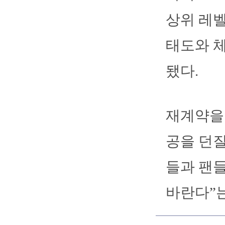
상위 레벨
태도와 
됐다.
재계약을
공을 던질
들과 팬들
바란다”는