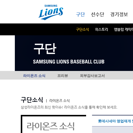
본문내용 바로가기
메인메뉴 바로가기
구단
선수단
경기정보
구단소식
히스토리
엠블럼 캐릭
구단
라이온즈 소식
프리뷰
외부감사보고서
구단소식
|
라이온즈 소식
삼성라이온즈의 최신 핫이슈! 라이온즈 소식을 통해 확인해 보세요.
롯데시네마 영업재개 
라이온즈 소식