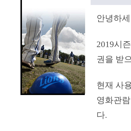
안녕하세
2019시
권을 받
현재 사용
영화관람권
다.