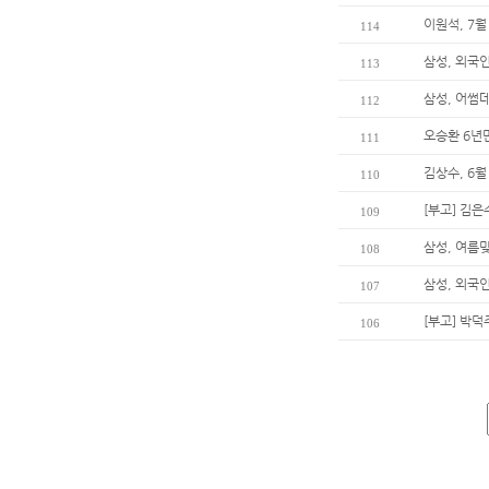
이원석, 7월
114
삼성, 외국
113
삼성, 어썸
112
오승환 6년
111
김상수, 6월
110
[부고] 김
109
삼성, 여름
108
삼성, 외국
107
[부고] 박
106