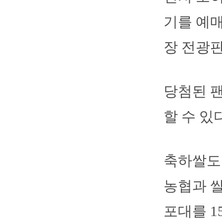
기를 예매
장 전광판
당첨된 
할 수 있다
축하쌀도 
농협과 쌀(
포대를 1