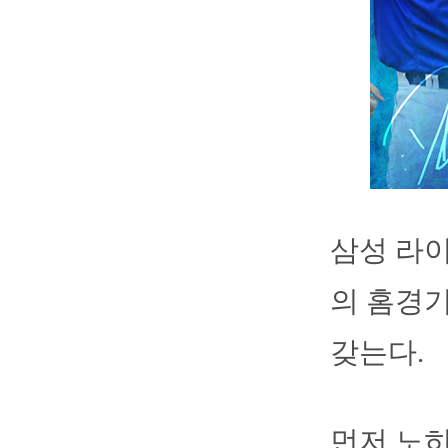
삼성 라이
의 홈경
갖는다.
먼저 노히