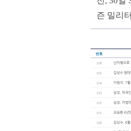
전, 30
즌 밀리
번호
난치병으로 
116
김상수 원태
115
이원석, 7월
114
삼성, 외국
113
삼성, 어썸
112
오승환 6년
111
김상수, 6월
110