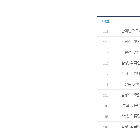
번호
난치병으로 
116
김상수 원태
115
이원석, 7월
114
삼성, 외국
113
삼성, 어썸
112
오승환 6년
111
김상수, 6월
110
[부고] 김
109
삼성, 여름
108
삼성, 외국
107