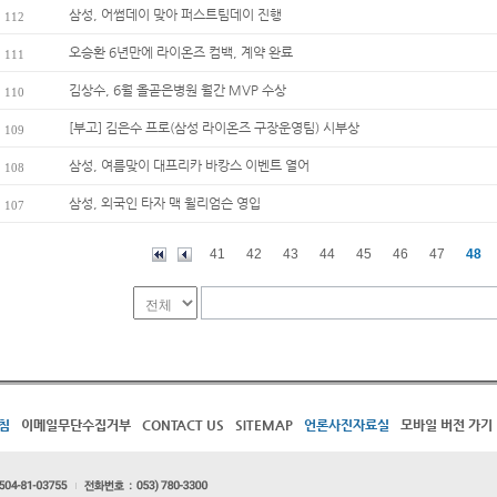
삼성, 어썸데이 맞아 퍼스트팀데이 진행
112
오승환 6년만에 라이온즈 컴백, 계약 완료
111
김상수, 6월 올곧은병원 월간 MVP 수상
110
[부고] 김은수 프로(삼성 라이온즈 구장운영팀) 시부상
109
삼성, 여름맞이 대프리카 바캉스 이벤트 열어
108
삼성, 외국인 타자 맥 윌리엄슨 영입
107
41
42
43
44
45
46
47
48
침
이메일무단수집거부
CONTACT US
SITEMAP
언론사진자료실
모바일 버전 가기