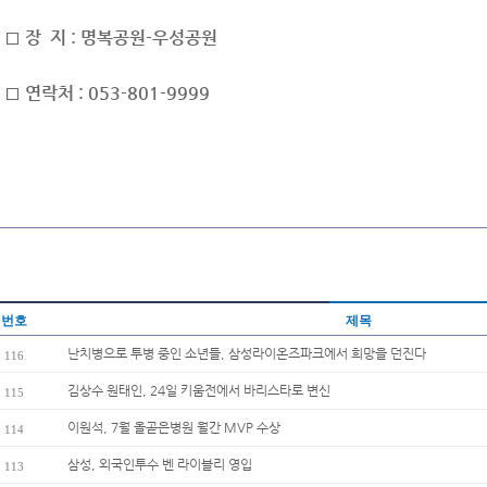
□ 장 지 : 명복공원-우성공원
□ 연락처 : 053-801-9999
번호
제목
난치병으로 투병 중인 소년들, 삼성라이온즈파크에서 희망을 던진다
116
김상수 원태인, 24일 키움전에서 바리스타로 변신
115
이원석, 7월 올곧은병원 월간 MVP 수상
114
삼성, 외국인투수 벤 라이블리 영입
113