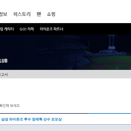
정보
히스토리
팬
쇼핑
럼 캐릭터
GO! 라팍
라이온즈 파트너
보고서
확인해 보세요.
삼성 라이온즈 투수 장재혁 선수 조모상