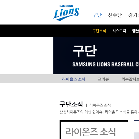
본문내용 바로가기
메인메뉴 바로가기
구단
선수단
경기
구단소식
히스토리
엠블
구단
라이온즈 소식
프리뷰
외부감사
구단소식
|
라이온즈 소식
삼성라이온즈의 최신 핫이슈! 라이온즈 소식을 통해 
라이온즈 소식