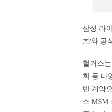
삼성 라
㈜'와 공
헐커스는
회 등 다
번 계약으
스 MSM