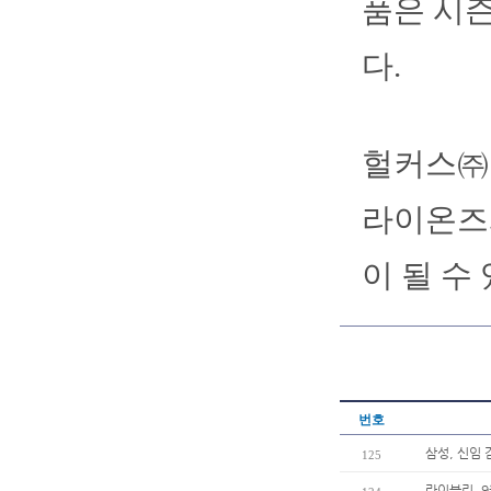
품은 시즌
다.
헐커스㈜ 
라이온즈와
이 될 수
번호
삼성, 신임
125
라이블리, 