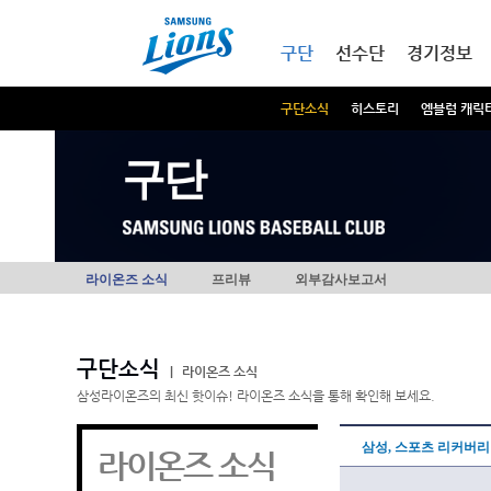
본문내용 바로가기
메인메뉴 바로가기
구단
선수단
경기정보
구단소식
히스토리
엠블럼 캐릭
구단
라이온즈 소식
프리뷰
외부감사보고서
구단소식
|
라이온즈 소식
삼성라이온즈의 최신 핫이슈! 라이온즈 소식을 통해 확인해 보세요.
삼성, 스포츠 리커버리
라이온즈 소식