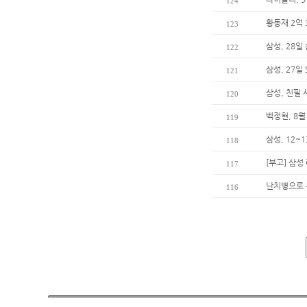
124
황동재 2억 
123
삼성, 28일
122
삼성, 27일
121
삼성, 친필
120
벡정현, 8월
119
삼성, 12~
118
[부고] 삼
117
난치병으로 
116