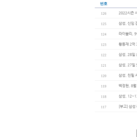
번호
2022시즌 
126
삼성, 신임
125
라이블리, 
124
황동재 2억 
123
삼성, 28일
122
삼성, 27일
121
삼성, 친필
120
벡정현, 8월
119
삼성, 12~
118
[부고] 삼
117