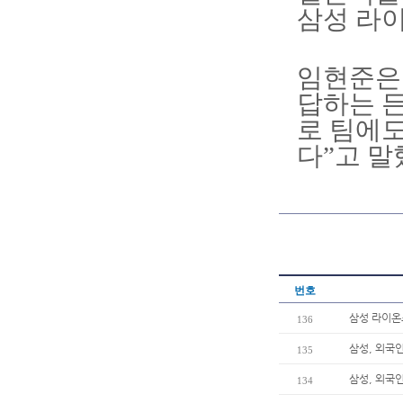
삼성 라이
임현준은 
답하는 든
로 팀에도
다”고 말
번호
삼성 라이온즈
136
삼성, 외국
135
삼성, 외국
134