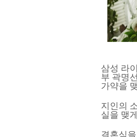
삼성 라이
부 곽명
가약을 맺
지인의 소
실을 맺게
결혼식을