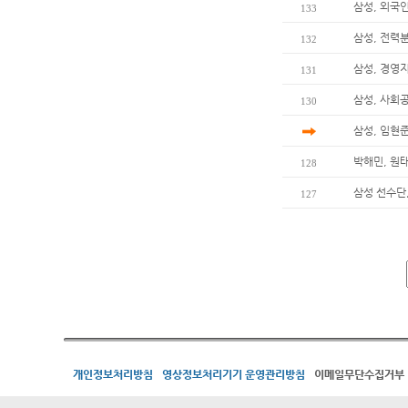
삼성, 외국
133
삼성, 전력
132
삼성, 경영
131
삼성, 사회
130
삼성, 임현준
박해민, 원
128
삼성 선수단
127
개인정보처리방침
영상정보처리기기 운영관리방침
이메일무단수집거부