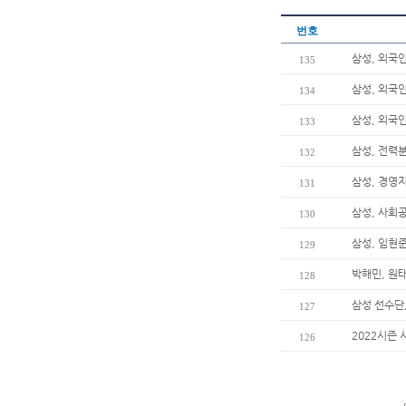
번호
삼성, 외국
135
삼성, 외국
134
삼성, 외국
133
삼성, 전력
132
삼성, 경영
131
삼성, 사회
130
삼성, 임현준
129
박해민, 원
128
삼성 선수단
127
2022시즌 
126