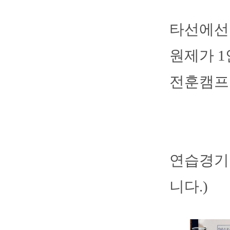
타선에선 
원제가 1
전훈캠프 
연습경기 
니다.)