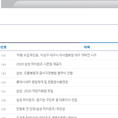
번호
제목
‘의병 소집’주인공, 이성구 대구시 의사협회장 대구 개막전 시구
145
2020 삼성 라이온즈 시즌권 재공지
144
삼성, 으뜸병원과 공식지정병원 협약식 진행
143
롯데시네마 영업재개 및 관람권사용연장
142
삼성, 2020 어린이회원 모집
141
삼성 라이온즈, 원기찬 구단주 겸 대표이사 선임
140
안현호 전 단장(삼성 라이온즈) 모친상
139
김건훈 팀장(삼성 라이온즈 경영지원팀) 부친상