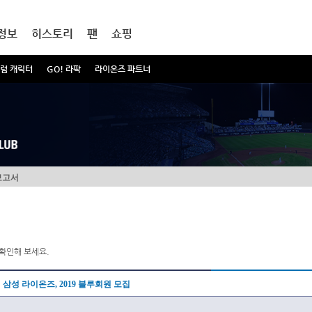
정보
히스토리
팬
쇼핑
럼 캐릭터
GO! 라팍
라이온즈 파트너
보고서
확인해 보세요.
삼성 라이온즈, 2019 블루회원 모집