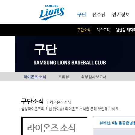
본문내용 바로가기
메인메뉴 바로가기
구단
선수단
경기정보
구단소식
히스토리
엠블럼 캐릭
구단
라이온즈 소식
프리뷰
외부감사보고서
구단소식
|
라이온즈 소식
삼성라이온즈의 최신 핫이슈! 라이온즈 소식을 통해 확인해 보세요.
뷰캐넌, 6월 올곧은병원
라이온즈 소식