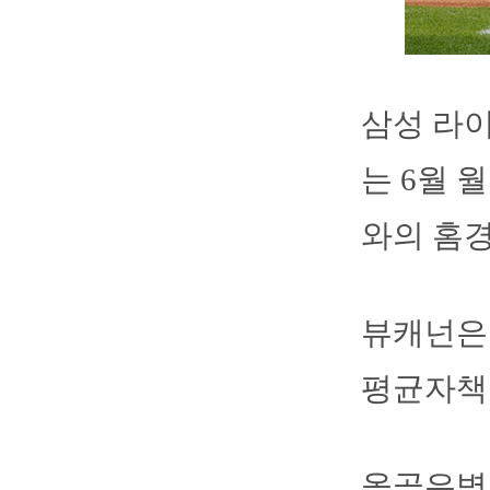
삼성 라
는 6월 
와의 홈경
뷰캐넌은 
평균자책점
올곧은병