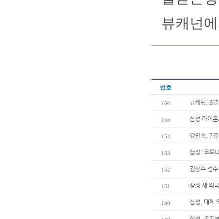
뷰캐넌에
번호
뷰캐넌, 8월
156
삼성 라이온즈
155
강민호, 7월
154
삼성 '코로나
153
김상수 선수
152
삼성 새 외
151
삼성, 대체
150
삼성, 요기