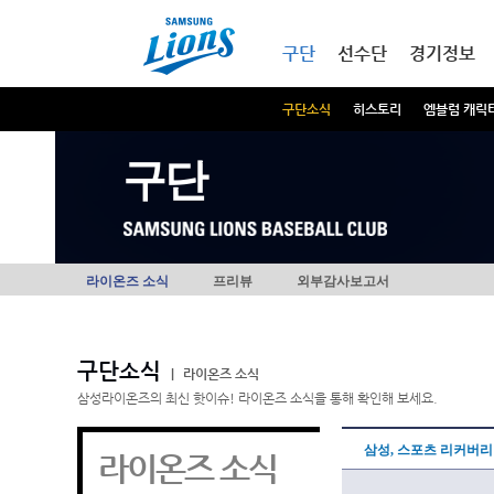
본문내용 바로가기
메인메뉴 바로가기
구단
선수단
경기정보
구단소식
히스토리
엠블럼 캐릭
구단
라이온즈 소식
프리뷰
외부감사보고서
구단소식
|
라이온즈 소식
삼성라이온즈의 최신 핫이슈! 라이온즈 소식을 통해 확인해 보세요.
삼성, 스포츠 리커버리
라이온즈 소식