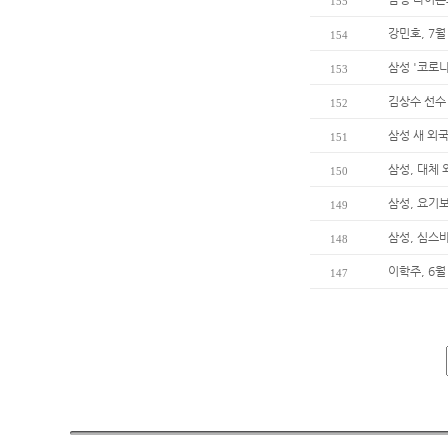
155
강민호, 7월
154
삼성 '코로나
153
김상수 선수
152
삼성 새 외
151
삼성, 대체
150
삼성, 요기
149
삼성, 심스
148
이학주, 6월
147