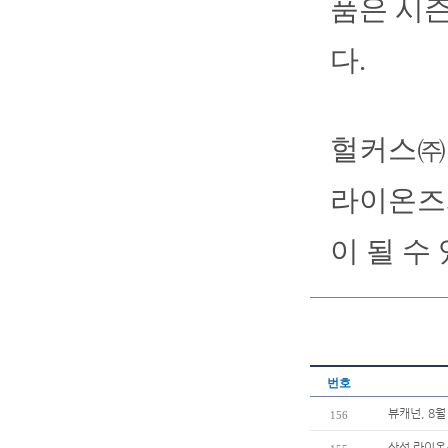
품은 시즌
다.
헐커스㈜ 
라이온즈와
이 될 수
번호
뷰캐넌, 8월
156
삼성 라이온즈