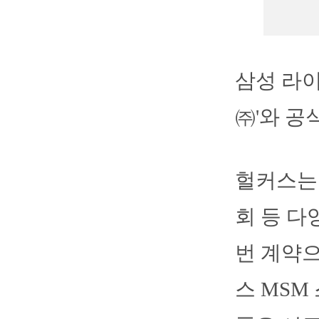
삼성 라
㈜'와 공
헐커스는
회 등 다
번 계약으
스 MSM