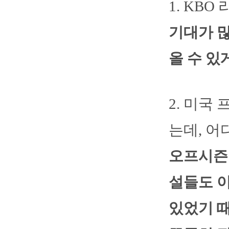
1. KB
기대가 
올 수 있
2. 미국
는데, 어
오프시즌 
설들도 
있었기 