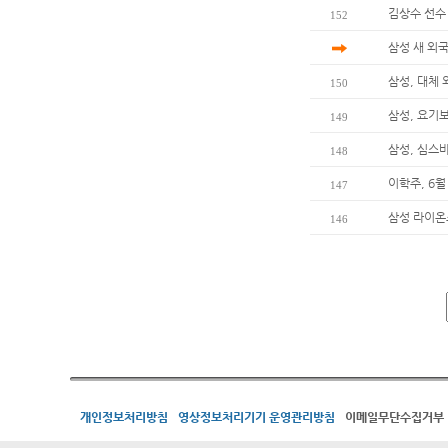
김상수 선수
152
삼성 새 외
삼성, 대체
150
삼성, 요기
149
삼성, 심스
148
이학주, 6월
147
삼성 라이온즈
146
개인정보처리방침
영상정보처리기기 운영관리방침
이메일무단수집거부