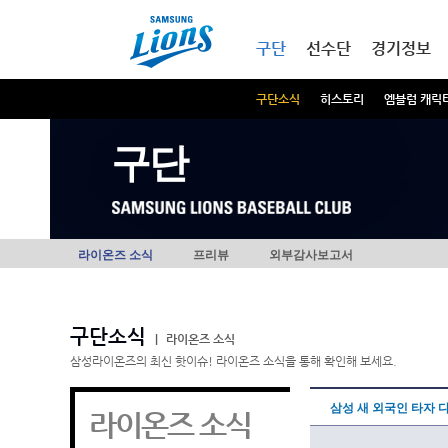
본문내용 바로가기
메인메뉴 바로가기
구단
선수단
경기정보
구단소식
히스토리
엠블럼 캐릭
구단
라이온즈 소식
프리뷰
외부감사보고서
구단소식
|
라이온즈 소식
삼성라이온즈의 최신 핫이슈! 라이온즈 소식을 통해 확인해 보세요.
삼성 새 외국인 타자 
라이온즈 소식