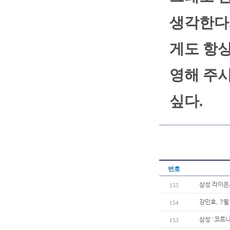
생각한다.
게도 항상
영해 주
싶다.
번호
삼성 라이온즈
155
강민호, 7월
154
삼성 '코로나
153