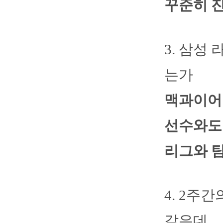
꾸준히 
3. 삼성
는가
맥과이어
선수와도 
리그와 
4. 2주
같은데