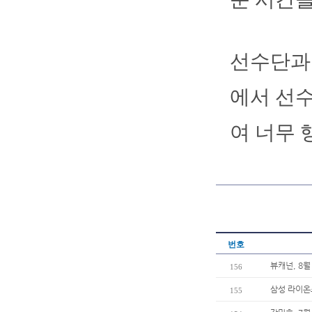
선수단과
에서 선수
여 너무 
번호
뷰캐넌, 8월
156
삼성 라이온즈
155