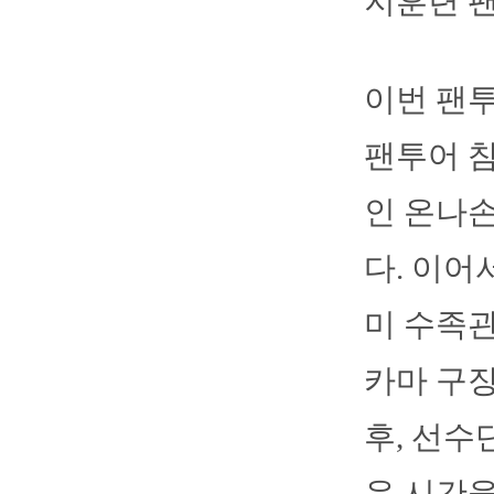
지훈련 팬
이번 팬투
팬투어 
인 온나
다. 이어
미 수족관
카마 구
후, 선수
운 시간을