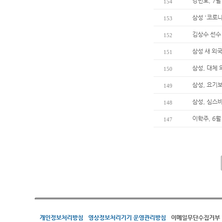
강민호, 7월
154
삼성 '코로나
153
김상수 선수
152
삼성 새 외
151
삼성, 대체
150
삼성, 요기
149
삼성, 심스
148
이학주, 6월
147
개인정보처리방침
영상정보처리기기 운영관리방침
이메일무단수집거부