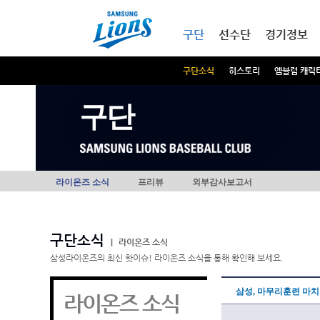
본문내용 바로가기
메인메뉴 바로가기
구단
선수단
경기정보
구단소식
히스토리
엠블럼 캐릭
구단
라이온즈 소식
프리뷰
외부감사보고서
구단소식
|
라이온즈 소식
삼성라이온즈의 최신 핫이슈! 라이온즈 소식을 통해 확인해 보세요.
삼성, 마무리훈련 마치
라이온즈 소식