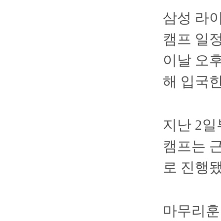
삼성 라
캠프 일정
이날 오후
해 입국한
지난 2일
캠프는 근
로 진행됐
마무리훈