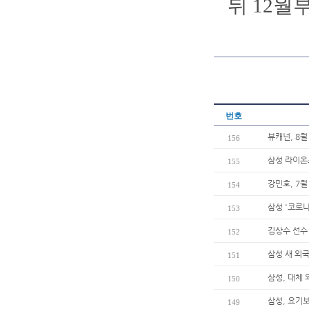
뒤 12월
번호
뷰캐넌, 8월
156
삼성 라이온즈
155
강민호, 7월
154
삼성 '코로나
153
김상수 선수
152
삼성 새 외
151
삼성, 대체
150
삼성, 요기
149