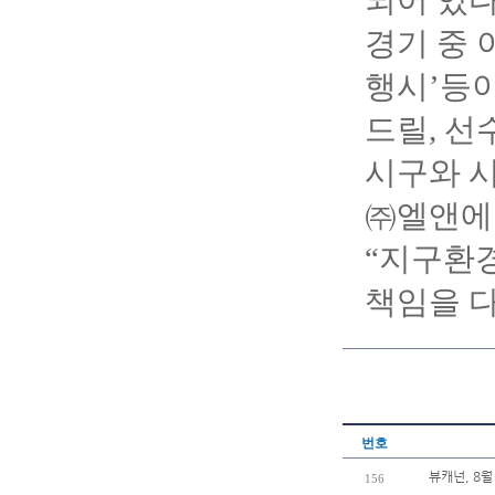
되어 있다
경기 중 
행시’등이
드릴, 선
시구와 시
㈜엘앤에
“지구환
책임을 다
번호
뷰캐넌, 8월
156