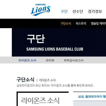
본문내용 바로가기
메인메뉴 바로가기
구단
선수단
경기정보
구단소식
히스토리
엠블럼 캐릭
구단
라이온즈 소식
프리뷰
외부감사보고서
구단소식
|
라이온즈 소식
삼성라이온즈의 최신 핫이슈! 라이온즈 소식을 통해 확인해 보세요.
삼성, 엘앤에프데이 행
라이온즈 소식