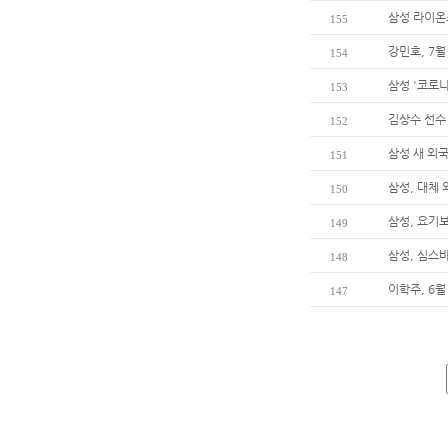
삼성 라이온즈
155
강민호, 7월
154
삼성 '코로나
153
김상수 선수
152
삼성 새 외
151
삼성, 대체
150
삼성, 요기
149
삼성, 심스
148
이학주, 6월
147