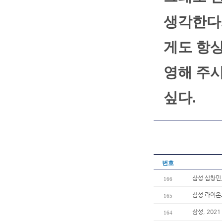
생각한다.
게도 항상
영해 주
싶다.
번호
삼성 심창민,
166
삼성 라이온
165
삼성, 20
164