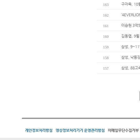
구자욱, 10
163
‘4EVERL
162
이승현 3억5
161
김동엽, 9월
160
삼성, 9~
159
삼성, 낙동
158
삼성, 88
157
개인정보처리방침
영상정보처리기기 운영관리방침
이메일무단수집거부