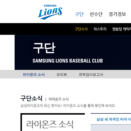
본문내용 바로가기
메인메뉴 바로가기
구단
선수단
경기정보
구단소식
히스토리
엠블럼 캐릭
구단
라이온즈 소식
프리뷰
외부감사보고서
구단소식
|
라이온즈 소식
삼성라이온즈의 최신 핫이슈! 라이온즈 소식을 통해 확인해 보세요.
삼성 새 외국인 타자 
라이온즈 소식