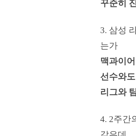
꾸준히 
3. 삼성
는가
맥과이어
선수와도 
리그와 
4. 2주
같은데