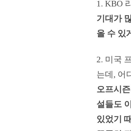
1. KB
기대가 
올 수 있
2. 미국
는데, 어
오프시즌 
설들도 
있었기 