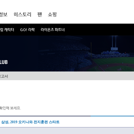
정보
히스토리
팬
쇼핑
럼 캐릭터
GO! 라팍
라이온즈 파트너
보고서
확인해 보세요.
삼성, 2019 오키나와 전지훈련 스타트