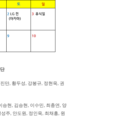
명단
진만, 황두성, 강봉규, 정현욱, 권
이승현, 김승현, 이수민, 최충연, 양
맹성주, 안도원, 정인욱, 최채흥, 원