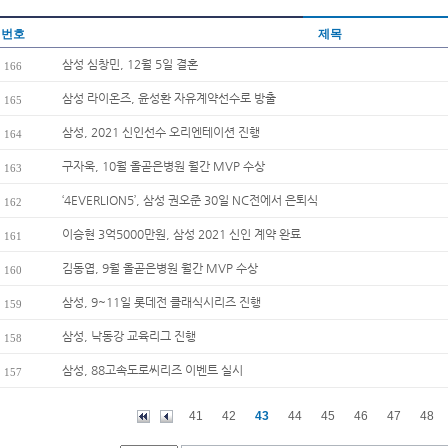
번호
제목
삼성 심창민, 12월 5일 결혼
166
삼성 라이온즈, 윤성환 자유계약선수로 방출
165
삼성, 2021 신인선수 오리엔테이션 진행
164
구자욱, 10월 올곧은병원 월간 MVP 수상
163
‘4EVERLION5’, 삼성 권오준 30일 NC전에서 은퇴식
162
이승현 3억5000만원, 삼성 2021 신인 계약 완료
161
김동엽, 9월 올곧은병원 월간 MVP 수상
160
삼성, 9~11일 롯데전 클래식시리즈 진행
159
삼성, 낙동강 교육리그 진행
158
삼성, 88고속도로씨리즈 이벤트 실시
157
41
42
43
44
45
46
47
48