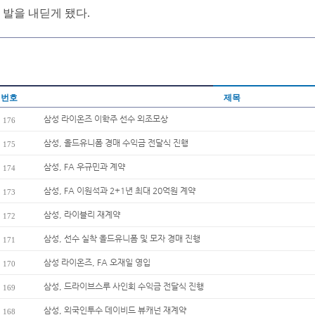
발을 내딛게 됐다.
번호
제목
삼성 라이온즈 이학주 선수 외조모상
176
삼성, 올드유니폼 경매 수익금 전달식 진행
175
삼성, FA 우규민과 계약
174
삼성, FA 이원석과 2+1년 최대 20억원 계약
173
삼성, 라이블리 재계약
172
삼성, 선수 실착 올드유니폼 및 모자 경매 진행
171
삼성 라이온즈, FA 오재일 영입
170
삼성, 드라이브스루 사인회 수익금 전달식 진행
169
삼성, 외국인투수 데이비드 뷰캐넌 재계약
168