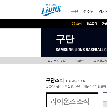
본문내용 바로가기
메인메뉴 바로가기
구단
선수단
경기
구단소식
히스토리
엠블
구단
라이온즈 소식
프리뷰
외부감사
구단소식
|
라이온즈 소식
삼성라이온즈의 최신 핫이슈! 라이온즈 소식을 통해 
라이온즈 소식