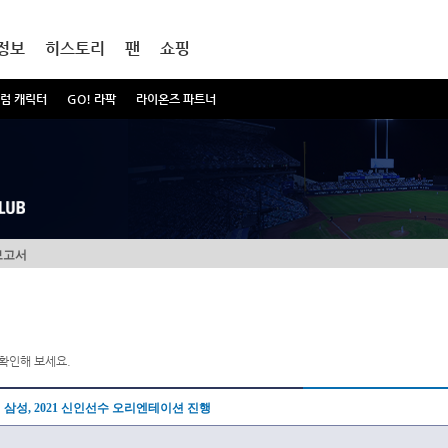
정보
히스토리
팬
쇼핑
럼 캐릭터
GO! 라팍
라이온즈 파트너
보고서
확인해 보세요.
삼성, 2021 신인선수 오리엔테이션 진행