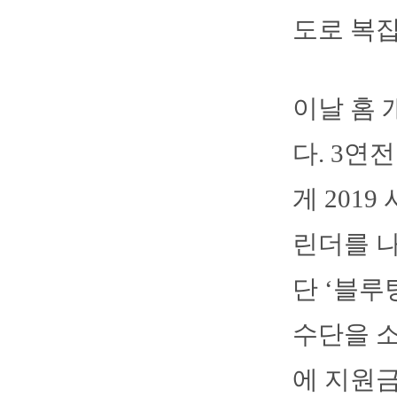
도로 복잡
이날 홈 
다. 3연
게 201
린더를 나
단 ‘블루
수단을 
에 지원금