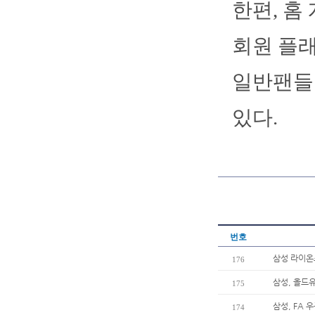
한편, 홈
회원 플
일반팬들은
있다.
번호
삼성 라이온
176
삼성, 올드
175
삼성, FA 
174