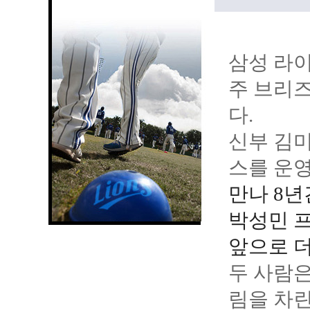
삼성 라이
주 브리
다.
신부 김미
스를 운영
만나 8년
박성민 프
앞으로 더
두 사람은
림을 차린