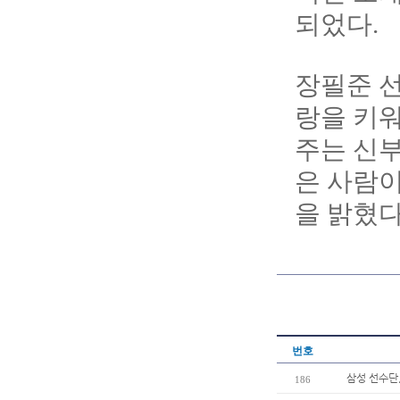
되었다.
장필준 선
랑을 키워
주는 신부
은 사람이
을 밝혔다
번호
삼성 선수단
186