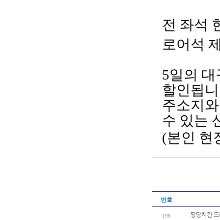
전
좌석
로어석
5일의 대
할인됩니
주소지와
수 있는
(본인 현
번호
땅땅치킨 드
196