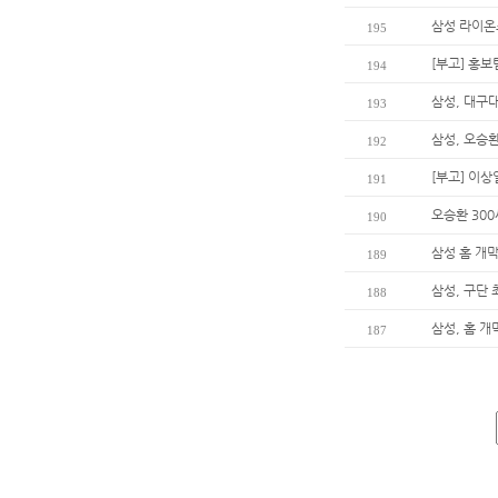
삼성 라이온
195
[부고] 홍
194
삼성, 대구
193
삼성, 오승환
192
[부고] 이
191
오승환 30
190
삼성 홈 개막
189
삼성, 구단
188
삼성, 홈 개
187