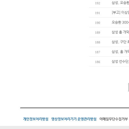
삼성, 오승환
192
[부고] 이
191
오승환 30
190
삼성 홈 개막
189
삼성, 구단
188
삼성, 홈 개
187
삼성 선수단
186
개인정보처리방침
영상정보처리기기 운영관리방침
이메일무단수집거부