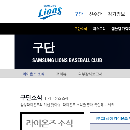
본문내용 바로가기
메인메뉴 바로가기
구단
선수단
경기정보
구단소식
히스토리
엠블럼 캐릭
구단
라이온즈 소식
프리뷰
외부감사보고서
구단소식
|
라이온즈 소식
삼성라이온즈의 최신 핫이슈! 라이온즈 소식을 통해 확인해 보세요.
[부고] 삼성 라이온즈
라이온즈 소식