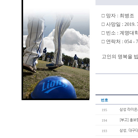
□ 망자 : 최병조
□ 사망일 : 2019. 7
□ 빈소 : 계명대
□ 연락처 : 054 - 7
고인의 명복을 빕
번호
삼성 라이온
195
[부고] 홍
194
삼성, 대구
193