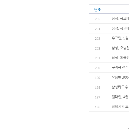
번호
삼성, 몽고
205
삼성, 몽고메
204
우규민, 5
203
삼성, 오승환
202
삼성, 외국
201
구자욱 선수
200
오승환 30
199
삼성카드 위
198
원태인, 4월
197
땅땅치킨 드
196