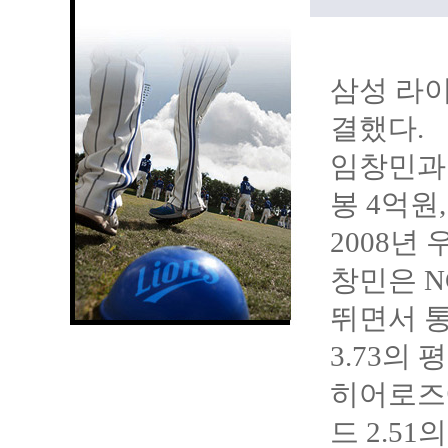
삼성 라이
결했다.
임창민과 
봉 4억원
2008
년 
창민은 N
뛰면서 통산
3.73의
히어로즈에
드 2.5