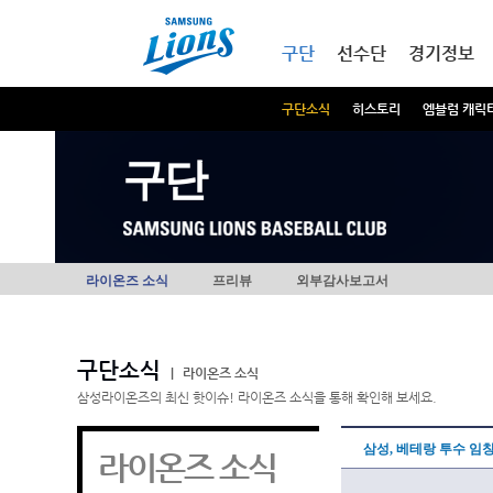
본문내용 바로가기
메인메뉴 바로가기
구단
선수단
경기정보
구단소식
히스토리
엠블럼 캐릭
구단
라이온즈 소식
프리뷰
외부감사보고서
구단소식
|
라이온즈 소식
삼성라이온즈의 최신 핫이슈! 라이온즈 소식을 통해 확인해 보세요.
삼성, 베테랑 투수 임
라이온즈 소식