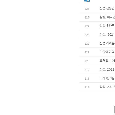
번호
삼성 심창민 
226
삼성, 외국
225
삼성 우완투수
224
삼성, ‘20
223
삼성 라이온
222
가을야구 역
221
오재일, 10
220
삼성, 20
219
구자욱, 9월
218
삼성, 202
217