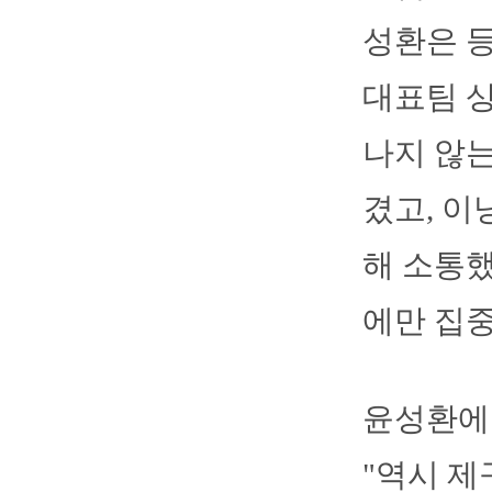
성환은 등
대표팀 상
나지 않는
겼고, 이
해 소통했
에만 집중
윤성환에 
"역시 제