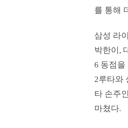
를 통해 
삼성 라이
박한이, 
6 동점을
2루타와 
타 손주
마쳤다.