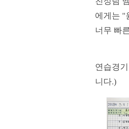
친정팀 
에게는 "
너무 빠른
연습경기 
니다.)