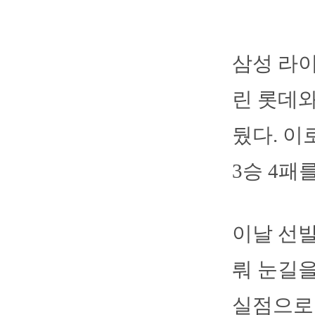
삼성 라이
린 롯데와
뒀다. 
3승 4패
이날 선발
뤄 눈길을
실점으로 