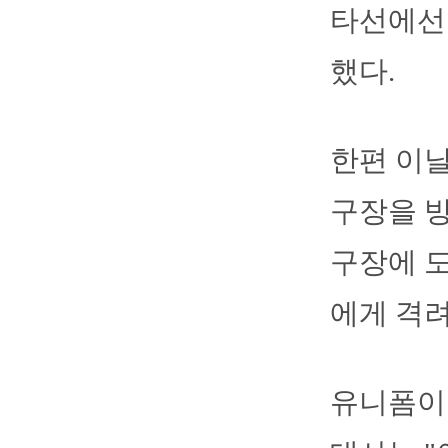
타선에선 
했다.
한편 이날
구장을 방
구장에 도
에게 격려
유니폼이