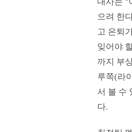
대사는 "
으려 한다
고 은퇴가
잊어야 할
까지 부상
루쪽(라
서 볼 수
다.