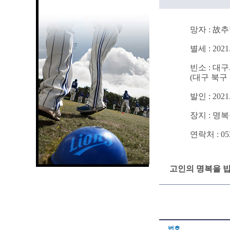
망자 : 故추
별세 : 2021.
빈소 : 대
(대구 북구 
발인 : 2021.
장지 : 명
연락처 : 053 
고인의 명복을 빕
번호