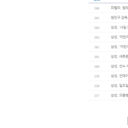
피렐라, 원
266
원민구 감독
265
삼성, 14일
264
삼성, ‘어린
263
삼성, '어린
262
삼성, 새로
261
삼성, 선수
260
삼성, 선데
259
삼성, 일요
258
삼성, 으뜸
257