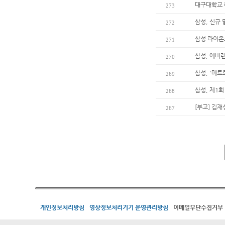
대구대학교 
273
삼성, 신규
272
삼성 라이온즈
271
삼성, 에버
270
삼성, '메트
269
삼성, 제1
268
[부고] 김
267
개인정보처리방침
영상정보처리기기 운영관리방침
이메일무단수집거부