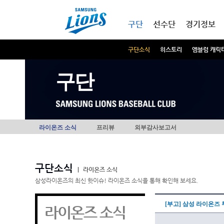
본문내용 바로가기
메인메뉴 바로가기
구단
선수단
경기정보
구단소식
히스토리
엠블럼 캐릭
구단
라이온즈 소식
프리뷰
외부감사보고서
구단소식
|
라이온즈 소식
삼성라이온즈의 최신 핫이슈! 라이온즈 소식을 통해 확인해 보세요.
[부고] 삼성 라이온즈
라이온즈 소식