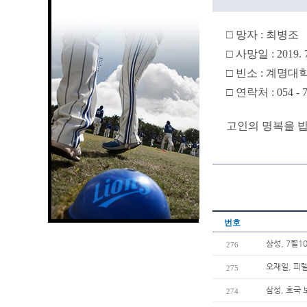
□ 망자 : 최병조
□ 사망일 : 2019. 7
□ 빈소 : 계명대
□ 연락처 : 054 - 7
고인의 명복을 빕
번호
삼성, 7월
276
오재일, 피
275
삼성, 호국 
274