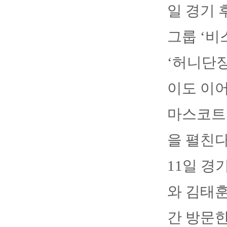
일 경기 
그룹 ‘비
‘허니단장
이도 이어
마스코트
을 펼친다
11일 경
와 김태훈
간 방문한