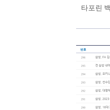
타포린 백
번호
삼성, FA
296
전 삼성 내야
295
삼성, 오키
294
삼성, 선수단
293
삼성, 대영
292
삼성, 20
291
삼성, 16대
290