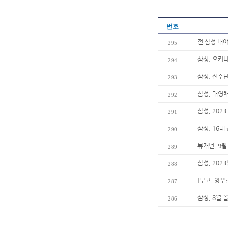
번호
전 삼성 내야
295
삼성, 오키
294
삼성, 선수단
293
삼성, 대영
292
삼성, 20
291
삼성, 16대
290
뷰캐넌, 9월
289
삼성, 202
288
[부고] 양
287
삼성, 8월 
286