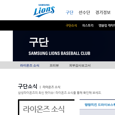
본문내용 바로가기
메인메뉴 바로가기
구단
선수단
경기정보
구단소식
히스토리
엠블럼 캐릭
구단
라이온즈 소식
프리뷰
외부감사보고서
구단소식
|
라이온즈 소식
삼성라이온즈의 최신 핫이슈! 라이온즈 소식을 통해 확인해 보세요.
땅땅치킨 드라이브스루
라이온즈 소식