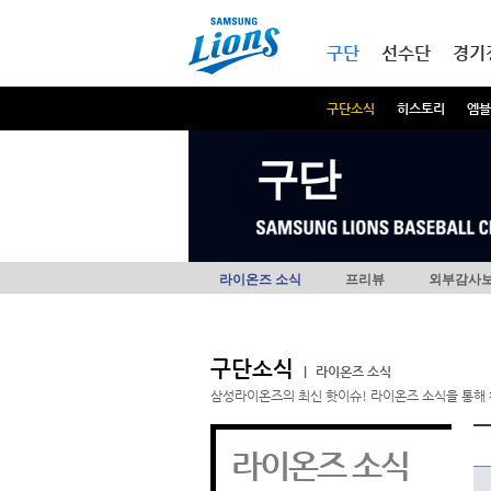
본문내용 바로가기
메인메뉴 바로가기
구단
선수단
경기
구단소식
히스토리
엠블
구단
라이온즈 소식
프리뷰
외부감사
구단소식
|
라이온즈 소식
삼성라이온즈의 최신 핫이슈! 라이온즈 소식을 통해 
라이온즈 소식