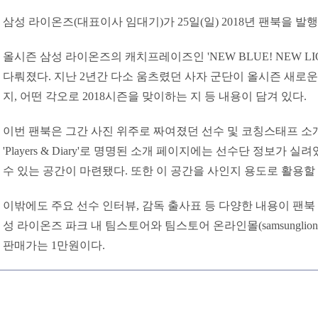
삼성 라이온즈(대표이사 임대기)가 25일(일) 2018년 팬북을 발
올시즌 삼성 라이온즈의 캐치프레이즈인 'NEW BLUE! NEW L
다뤄졌다. 지난 2년간 다소 움츠렸던 사자 군단이 올시즌 새로운
지, 어떤 각오로 2018시즌을 맞이하는 지 등 내용이 담겨 있다.
이번 팬북은 그간 사진 위주로 짜여졌던 선수 및 코칭스태프 소
'Players & Diary'로 명명된 소개 페이지에는 선수단 정보가
수 있는 공간이 마련됐다. 또한 이 공간을 사인지 용도로 활용할
이밖에도 주요 선수 인터뷰, 감독 출사표 등 다양한 내용이 팬북 
성 라이온즈 파크 내 팀스토어와 팀스토어 온라인몰(samsunglionsm
판매가는 1만원이다.