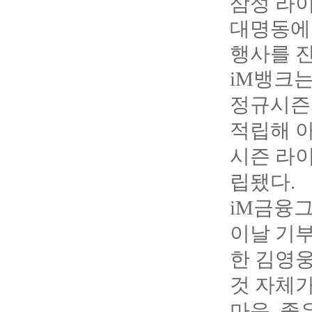
삼성 라이
대명동에
행사를 
iM
뱅크는
정규시즌
적립해 아
시즌 라이
립됐다.
iM
금융그
이날 기부
한 김영
것 자체가
마음, 좋