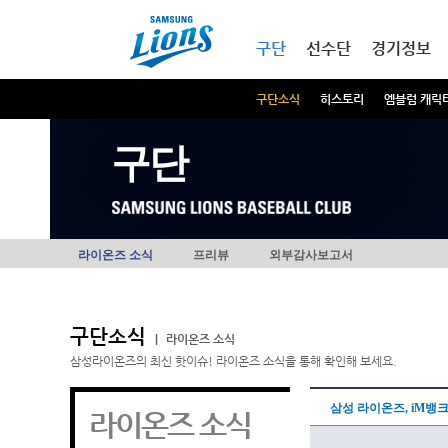
본문내용 바로가기
메인메뉴 바로가기
구단
선수단
경기정보
구단소식
히스토리
엠블럼 캐릭
구단
라이온즈 소식
프리뷰
외부감사보고서
구단소식
|
라이온즈 소식
삼성라이온즈의 최신 핫이슈! 라이온즈 소식을 통해 확인해 보세요.
삼성 라이온즈, iM뱅
라이온즈 소식