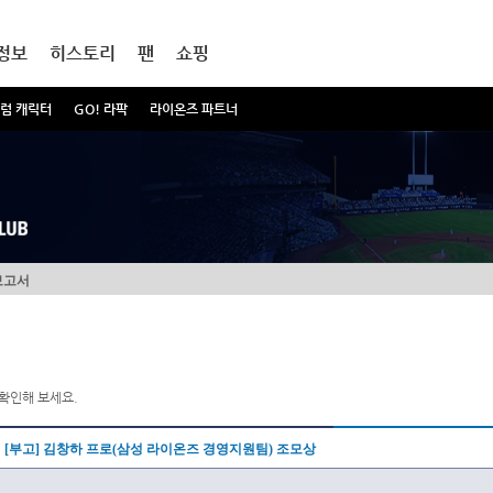
정보
히스토리
팬
쇼핑
럼 캐릭터
GO! 라팍
라이온즈 파트너
보고서
확인해 보세요.
[부고] 김창하 프로(삼성 라이온즈 경영지원팀) 조모상