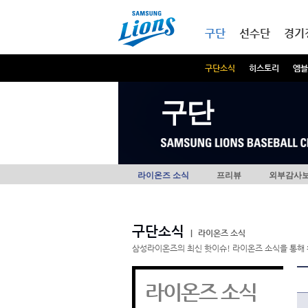
본문내용 바로가기
메인메뉴 바로가기
구단
선수단
경기
구단소식
히스토리
엠블
구단
라이온즈 소식
프리뷰
외부감사
구단소식
|
라이온즈 소식
삼성라이온즈의 최신 핫이슈! 라이온즈 소식을 통해 
라이온즈 소식