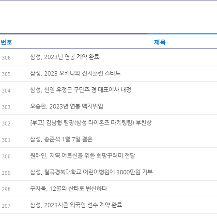
번호
제목
삼성, 2023년 연봉 계약 완료
306
삼성, 2023 오키나와 전지훈련 스타트
305
삼성, 신임 유정근 구단주 겸 대표이사 내정
304
오승환, 2023년 연봉 백지위임
303
[부고] 김남형 팀장(삼성 라이온즈 마케팅팀) 부친상
302
삼성, 송준석 1월 7일 결혼
301
원태인, 지역 어르신을 위한 희망꾸러미 전달
300
삼성, 칠곡경북대학교 어린이병원에 3000만원 기부
299
구자욱, 12월의 산타로 변신하다
298
삼성, 2023시즌 외국인 선수 계약 완료
297