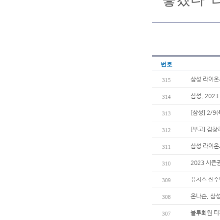
번호
삼성 라이온즈
315
삼성, 202
314
[삼성] 2/
313
[부고] 김
312
삼성 라이온
311
2023 시즌
310
퓨처스 선수
309
온나손, 삼
308
블루회원 티
307