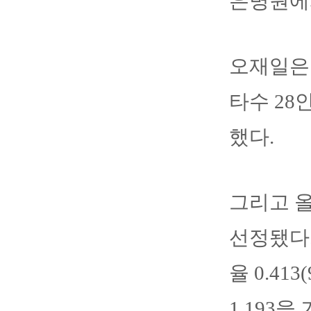
은병원에서
오재일은 5
타수 28안
했다.
그리고 올
선정됐다.
율 0.41
1.193을