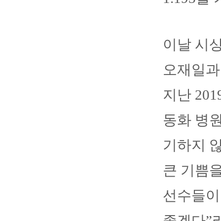
이날 시
오재일과
지난 20
동화 병원
기하지 
큰 기쁨을
선수들이
좋겠다”라