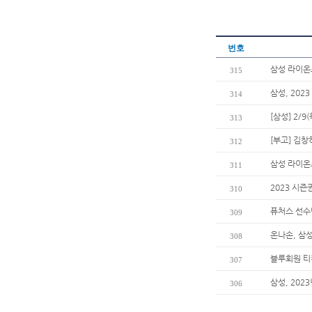
번호
삼성 라이온즈
315
삼성, 202
314
[삼성] 2/
313
[부고] 김
312
삼성 라이온
311
2023 시즌
310
퓨처스 선수
309
온나손, 삼
308
블루회원 티
307
삼성, 202
306