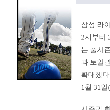
삼성 라이
2시부터 
는 풀시즌
과 토일권
확대했다
1월 31
시즌권 회