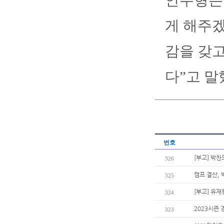
안주형은 
게 해주겠
감을 갖고
다”고 말
번호
[부고] 박
326
캠프 결산, 
325
[부고] 유
324
2023시즌
323