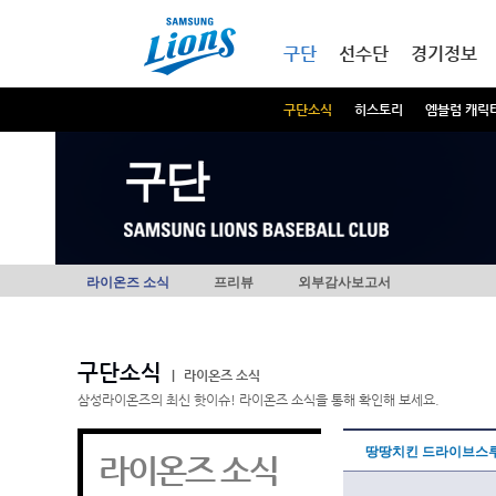
본문내용 바로가기
메인메뉴 바로가기
구단
선수단
경기정보
구단소식
히스토리
엠블럼 캐릭
구단
라이온즈 소식
프리뷰
외부감사보고서
구단소식
|
라이온즈 소식
삼성라이온즈의 최신 핫이슈! 라이온즈 소식을 통해 확인해 보세요.
땅땅치킨 드라이브스루
라이온즈 소식