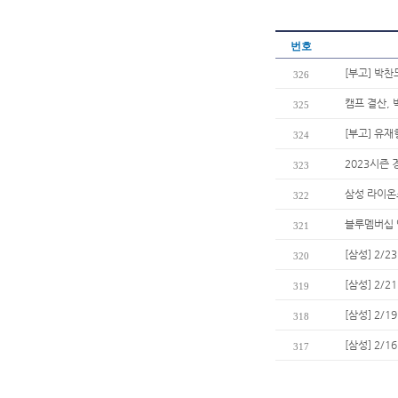
번호
[부고] 박
326
캠프 결산, 
325
[부고] 유
324
2023시즌
323
삼성 라이온즈
322
블루멤버십 
321
[삼성] 2/
320
[삼성] 2/
319
[삼성] 2/
318
[삼성] 2/
317