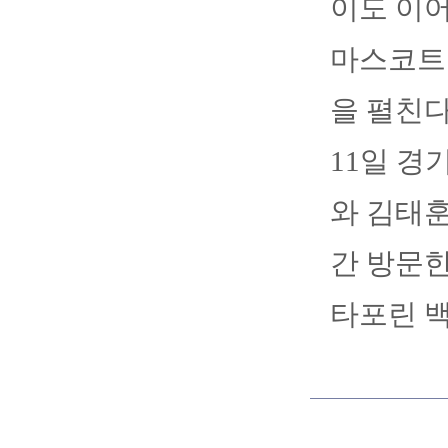
이도 이어
마스코트
을 펼친다
11일 경
와 김태훈
간 방문한
타포린 백