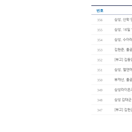
번호
삼성, 산학
356
삼성, 16일
355
삼성, 수아
354
김현준, 올곧
353
[부고] 김
352
삼성, 엘앤
351
뷰캐넌, 올곧
350
삼성라이온즈
349
삼성 김태군
348
[부고] 김
347