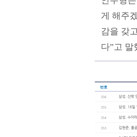
안주형은 
게 해주겠
감을 갖고
다”고 말
번호
삼성, 산학
356
삼성, 16일
355
삼성, 수아
354
김현준, 올곧
353