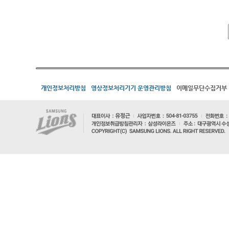
개인정보처리방침
영상정보처리기기 운영관리방침
이메일무단수집거부