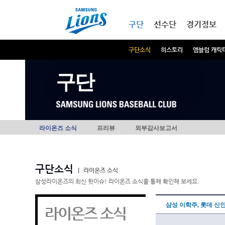
본문내용 바로가기
메인메뉴 바로가기
구단
선수단
경기정보
구단소식
히스토리
엠블럼 캐릭
구단
라이온즈 소식
프리뷰
외부감사보고서
구단소식
|
라이온즈 소식
삼성라이온즈의 최신 핫이슈! 라이온즈 소식을 통해 확인해 보세요.
삼성 이학주, 롯데 신인
라이온즈 소식