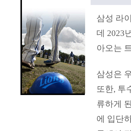
삼성 라이
데 202
아오는 
삼성은 우
또한, 투
류하게 된
에 입단하