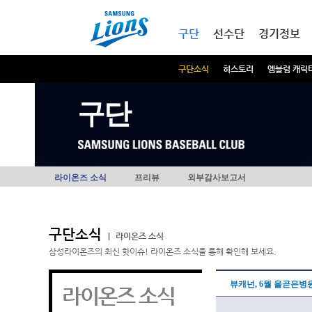
본문내용 바로가기
메인메뉴 바로가기
구단
선수단
경기정보
구단소식
히스토리
엠블럼 캐릭
구단
라이온즈 소식
프리뷰
외부감사보고서
구단소식
|
라이온즈 소식
삼성라이온즈의 최신 핫이슈! 라이온즈 소식을 통해 확인해 보세요.
뷰캐넌, 6월 올곧은병원
라이온즈 소식