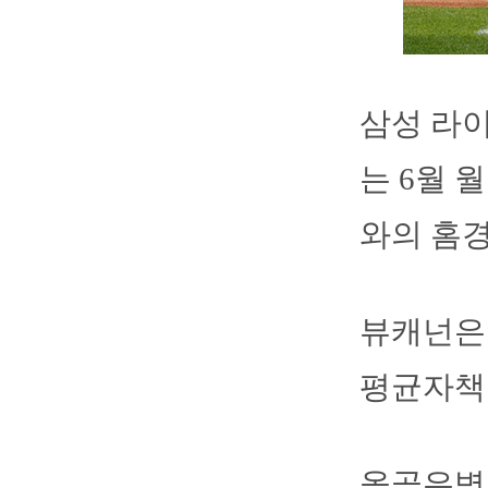
삼성 라
는 6월 
와의 홈경
뷰캐넌은 
평균자책점
올곧은병