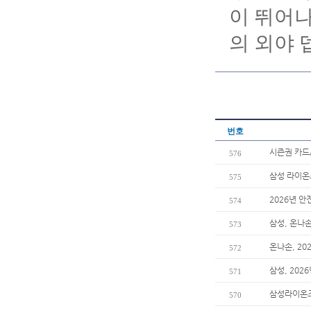
이 뛰어나
의 외야 
번호
시즌권 카드
576
삼성 라이온즈
575
2026년 안
574
삼성, 온나
573
온나손, 2
572
삼성, 202
571
삼성라이온즈
570