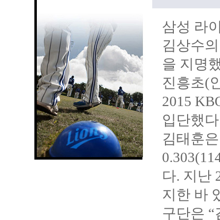
삼성 라이
김상수의 
을 지명했
진흥초(
2015 
입단했다
김태훈은
0.303(
다. 지난
지한 바 
구단은 “