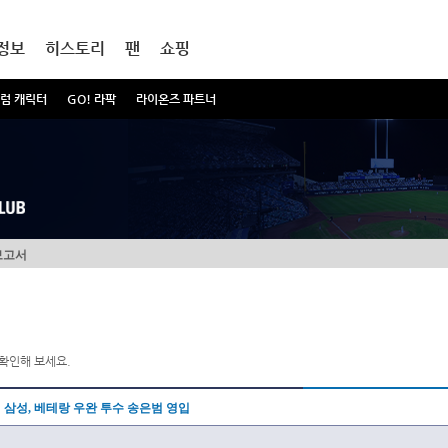
정보
히스토리
팬
쇼핑
럼 캐릭터
GO! 라팍
라이온즈 파트너
보고서
확인해 보세요.
삼성, 베테랑 우완 투수 송은범 영입