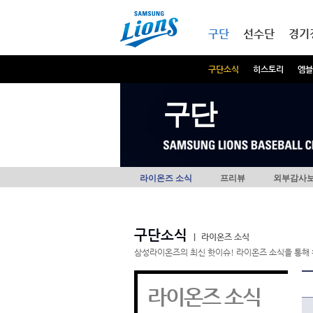
본문내용 바로가기
메인메뉴 바로가기
구단
선수단
경기
구단소식
히스토리
엠블
구단
라이온즈 소식
프리뷰
외부감사
구단소식
|
라이온즈 소식
삼성라이온즈의 최신 핫이슈! 라이온즈 소식을 통해 
라이온즈 소식