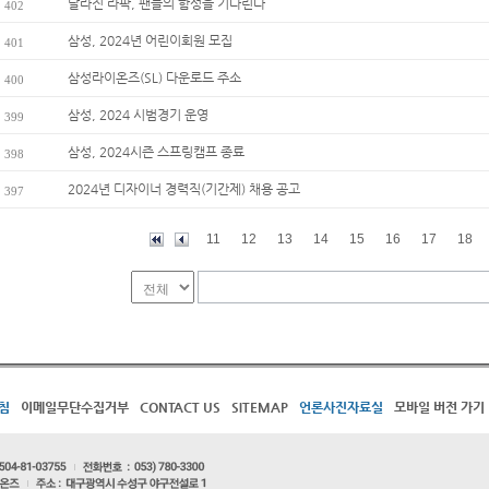
달라진 라팍, 팬들의 함성을 기다린다
402
삼성, 2024년 어린이회원 모집
401
삼성라이온즈(SL) 다운로드 주소
400
삼성, 2024 시범경기 운영
399
삼성, 2024시즌 스프링캠프 종료
398
2024년 디자이너 경력직(기간제) 채용 공고
397
11
12
13
14
15
16
17
18
침
이메일무단수집거부
CONTACT US
SITEMAP
언론사진자료실
모바일 버전 가기