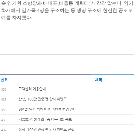
속 임기환 소방장과 배대표(배홍동 캐릭터)가 각각 맡는다. 임기환
화재에서 일가족 4명을 구조하는 등 생명 구조에 헌신한 공로로 제
예를 차지했다.
번호
제목
고객센터 이용안내
436
삼성, 100만 관중 팬 감사 이벤트
435
9월 21일 티셔츠 배포 이벤트 변경 안내
434
제22회 삼성기 초 · 중 야구대회 종료
433
삼성, 100만 관중 팬 감사 이벤트 진행
432