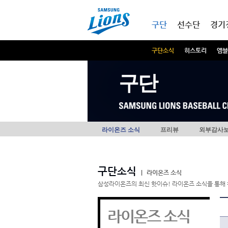
본문내용 바로가기
메인메뉴 바로가기
구단
선수단
경기
구단소식
히스토리
엠블
구단
라이온즈 소식
프리뷰
외부감사
구단소식
|
라이온즈 소식
삼성라이온즈의 최신 핫이슈! 라이온즈 소식을 통해 
라이온즈 소식