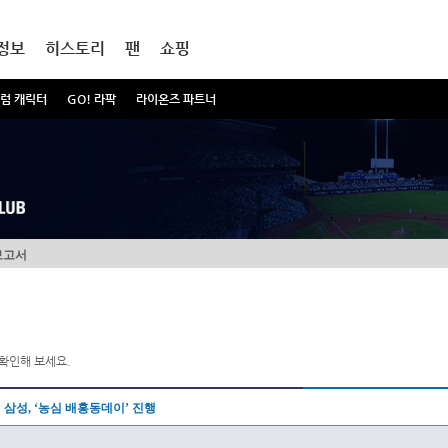
정보
히스토리
팬
쇼핑
럼 캐릭터
GO! 라팍
라이온즈 파트너
보고서
확인해 보세요.
삼성, ‘농심 배홍동데이’ 진행